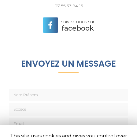
07 55 33 94 15
suivez-nous sur
facebook
ENVOYEZ UN MESSAGE
Nom Prénom
Société
Email
Téléphone
This site uses cookies and gives you control over