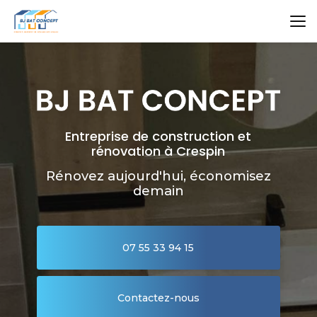
Aller
au
contenu
principal
Entreprise de construction et
rénovation à Crespin
Rénovez aujourd'hui, économisez
demain
07 55 33 94 15
Contactez-nous