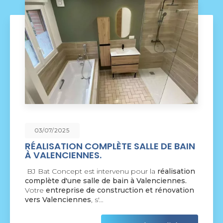
09/06/2025
NOUVEAU SUPPORT DE
COMMUNICATION WEB
BJ Bat Concept à Crespin
vous présente son
nouveau support de communication web réalisé
par la société
BIIM COM
. Vous souhaitant une
agréable visite, si vous avez…