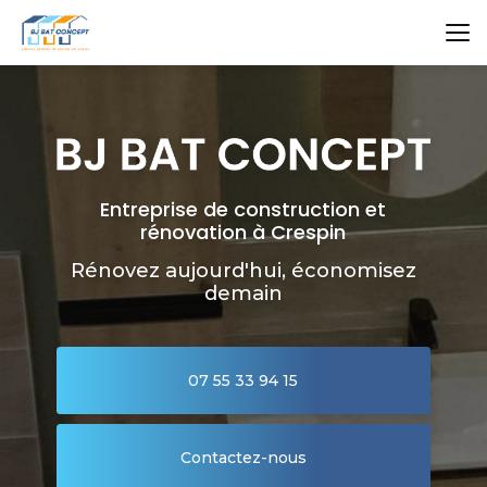
Aller
au
contenu
principal
Entreprise de construction et
rénovation à Crespin
Rénovez aujourd'hui, économisez
demain
07 55 33 94 15
Contactez-nous