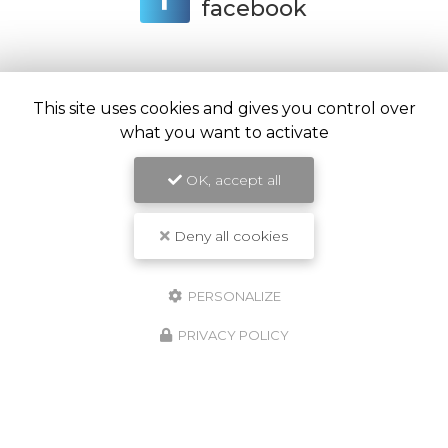
facebook
This site uses cookies and gives you control over
ENVOYEZ UN MESSAGE
what you want to activate
OK, accept all
Nom Prénom
Deny all cookies
Société
PERSONALIZE
Email
PRIVACY POLICY
Téléphone
Message