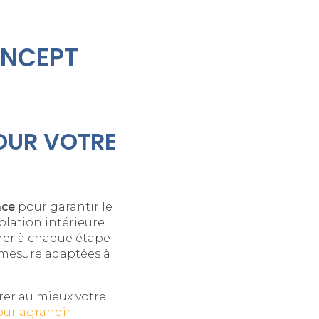
ONCEPT
OUR VOTRE
ace
pour garantir le
olation intérieure
ner à chaque étape
r mesure adaptées à
er au mieux votre
our agrandir