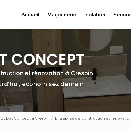
Accueil
Maçonnerie
Isolation
Secon
struction et rénovation à Crespin
urd'hui, économisez demain
n BJ Bat Concept à Crespin
Entreprise de construction et rénovati