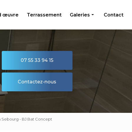
d œuvre
Terrassement
Galeries
Contact
Maçonnerie
Isolation
Second œuvre
07 55 33 94 15
Terrassement
Contactez-nous
on Sebourg - BJ Bat Concept