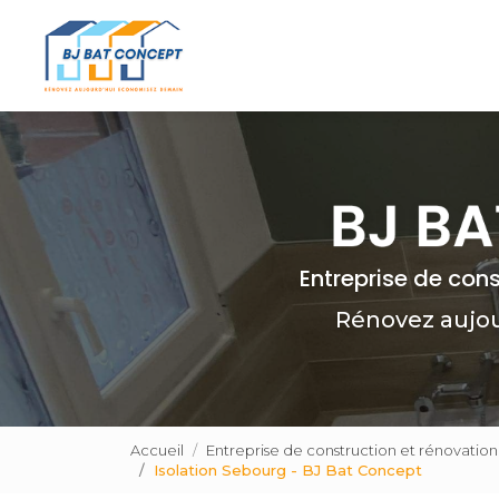
Navigation principale
Aller
au
contenu
principal
Entreprise de con
Rénovez aujo
Accueil
Entreprise de construction et rénovatio
Isolation Sebourg - BJ Bat Concept