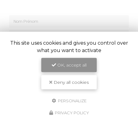
Nom Prénom
Société
This site uses cookies and gives you control over
Email
what you want to activate
Téléphone
OK, accept all
Message
Deny all cookies
PERSONALIZE
PRIVACY POLICY
J'autorise ce site à conserver l'ensemble des données transmises dans ce
formulaire pour faciliter le suivi et le traitement de ma demande.
(Aucune
exploitation commerciale ne sera faite des données conservées. Voir
notre
politique de confidentialité
)