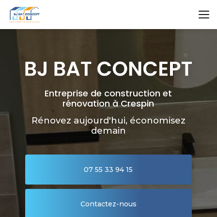
Aller
au
contenu
principal
Entreprise de construction et
rénovation à Crespin
Rénovez aujourd'hui, économisez
demain
07 55 33 94 15
Contactez-nous