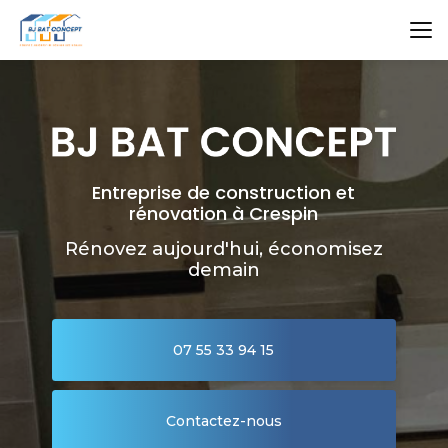
Aller
au
contenu
principal
Entreprise de construction et
rénovation à Crespin
Rénovez aujourd'hui, économisez
demain
07 55 33 94 15
Contactez-nous