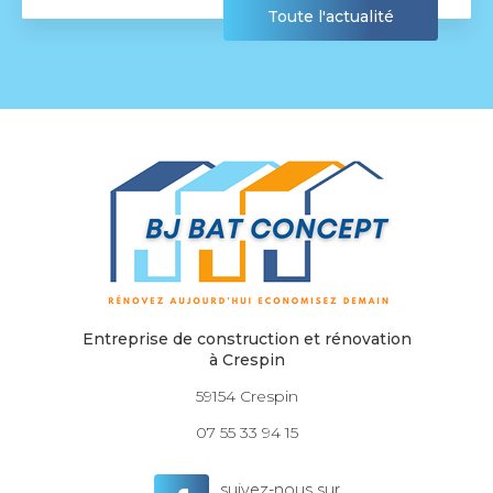
te l'actualité
Tou
Entreprise de construction et rénovation
à Crespin
59154 Crespin
07 55 33 94 15
suivez-nous sur