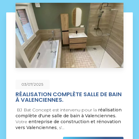
09/06/2025
SALLE DE BAIN
NOUVEAU SUPPORT DE
COMMUNICATION WEB
pour la
réalisation
BJ Bat Concept à Crespin
vou
à Valenciennes.
nouveau support de communic
ion et rénovation
par la société
BIIM COM
. Vous
agréable visite, si vous avez…