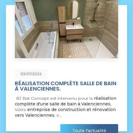
09/06/2025
ÈTE SALLE DE BAIN
NOUVEAU SUPPORT
COMMUNICATION 
rvenu pour la
réalisation
BJ Bat Concept à Cres
 bain à Valenciennes.
nouveau support de com
struction et rénovation
par la société
BIIM COM
agréable visite, si vous a
Toute l'actualité