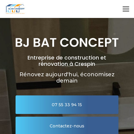
Aller
au
contenu
principal
Entreprise de construction et
rénovation à Crespin
Rénovez aujourd'hui, économisez
demain
07 55 33 94 15
Contactez-nous