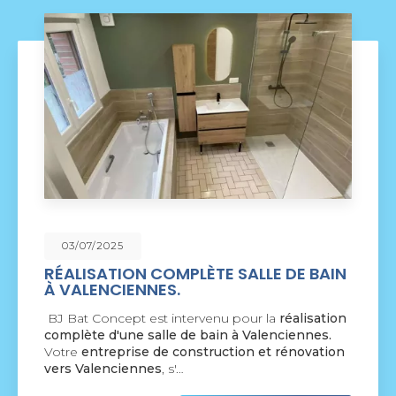
09/06/2025
NOUVEAU SUPPORT DE
COMMUNICATION WEB
BJ Bat Concept à Crespin
vous présente son
nouveau support de communication web réalisé
par la société
BIIM COM
. Vous souhaitant une
agréable visite, si vous avez…