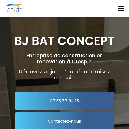
Aller
au
contenu
principal
Entreprise de construction et
rénovation à Crespin
Rénovez aujourd'hui, économisez
demain
07 55 33 94 15
Contactez-nous