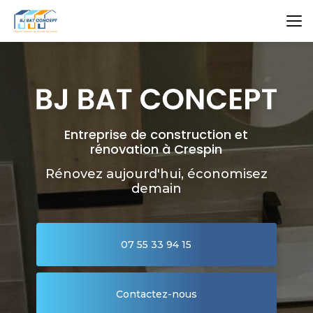
Aller
au
contenu
principal
Entreprise de construction et
rénovation à Crespin
Rénovez aujourd'hui, économisez
demain
07 55 33 94 15
Contactez-nous