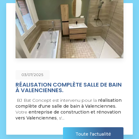
09/06/2025
SALLE DE BAIN
NOUVEAU SUPPORT DE
COMMUNICATION WEB
pour la
réalisation
BJ Bat Concept à Crespin
vou
à Valenciennes.
nouveau support de communic
ion et rénovation
par la société
BIIM COM
. Vous
agréable visite, si vous avez…
te l'actualité
Tou