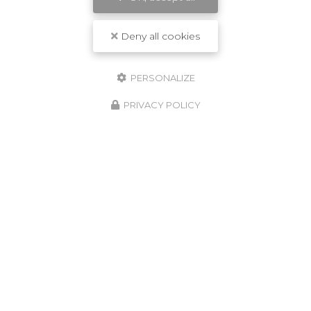
Deny all cookies
J'autorise ce site à conserver l'ensemble des données transmises dans ce
formulaire pour faciliter le suivi et le traitement de ma demande.
(Aucune
exploitation commerciale ne sera faite des données conservées. Voir
notre
politique de confidentialité
)
PERSONALIZE
PRIVACY POLICY
ZONE D'INTERVENTION
Crespin
Valenciennes