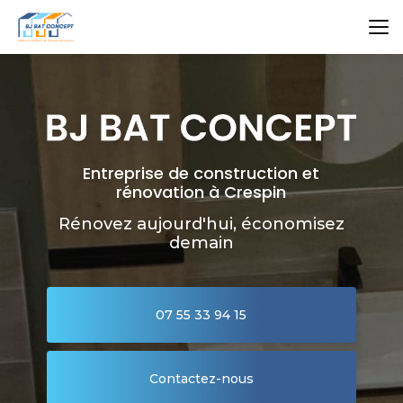
Aller
au
contenu
principal
Entreprise de construction et
rénovation à Crespin
Rénovez aujourd'hui, économisez
demain
07 55 33 94 15
Contactez-nous