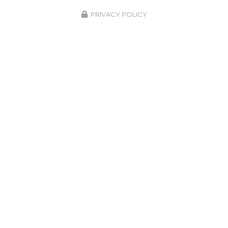
PRIVACY POLICY
ZONE D'INTERVENTION
Crespin
Valenciennes
Maubeuge
Le Quesnoy
Quiévrechain
Bavay
Saint-Saulve
Sebourg
Saint-Amand-les-Eaux