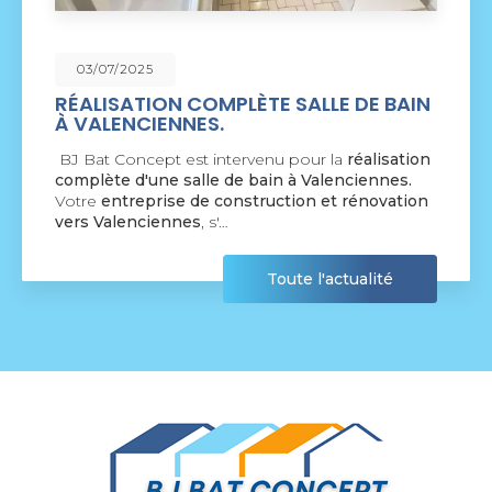
09/06/2025
SALLE DE BAIN
NOUVEAU SUPPORT DE
COMMUNICATION WEB
pour la
réalisation
BJ Bat Concept à Crespin
vou
à Valenciennes.
nouveau support de communic
ion et rénovation
par la société
BIIM COM
. Vous
agréable visite, si vous avez…
te l'actualité
Tou