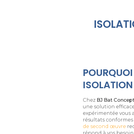
ISOLATI
POURQUOI 
ISOLATION
Chez
BJ Bat Concep
une solution efficac
expérimentée vous a
résultats conformes
de second œuvre
rec
répond à vos besoins