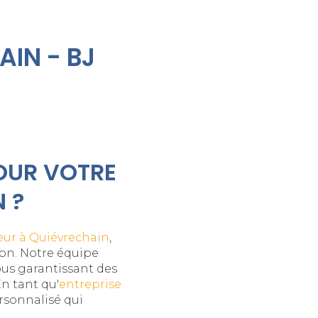
AIN - BJ
OUR VOTRE
 ?
ieur à Quiévrechain
,
son. Notre équipe
us garantissant des
En tant qu'
entreprise
rsonnalisé qui