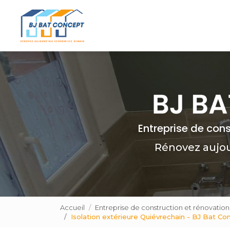
Navigation principale
Aller
au
contenu
principal
Entreprise de con
Rénovez aujo
Accueil
Entreprise de construction et rénovatio
Isolation extérieure Quiévrechain - BJ Bat Co