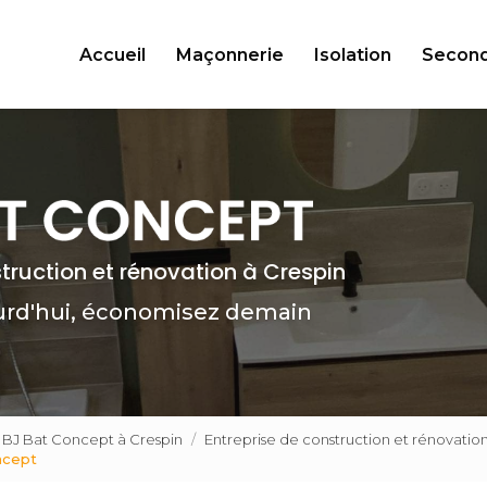
Accueil
Maçonnerie
Isolation
Secon
struction et rénovation à Crespin
urd'hui, économisez demain
n BJ Bat Concept à Crespin
Entreprise de construction et rénovati
ncept