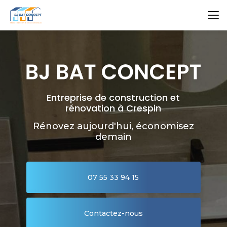
Aller
au
contenu
principal
Entreprise de construction et
rénovation à Crespin
Rénovez aujourd'hui, économisez
demain
07 55 33 94 15
Contactez-nous