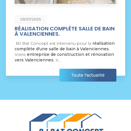
09/06/2025
ÈTE SALLE DE BAIN
NOUVEAU SUPPORT
COMMUNICATION 
rvenu pour la
réalisation
BJ Bat Concept à Cres
 bain à Valenciennes.
nouveau support de com
struction et rénovation
par la société
BIIM COM
agréable visite, si vous a
Toute l'actualité