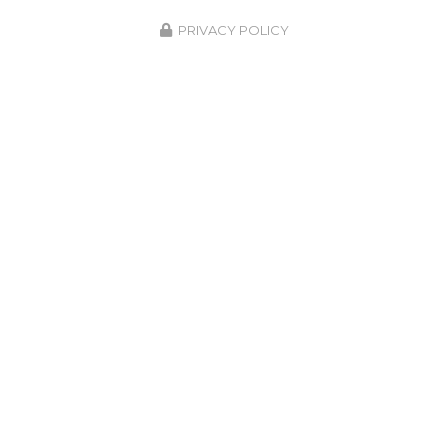
PRIVACY POLICY
ZONE D'INTERVENTION
Crespin
Valenciennes
Maubeuge
Le Quesnoy
Quiévrechain
Bavay
Saint-Saulve
Sebourg
Saint-Amand-les-Eaux