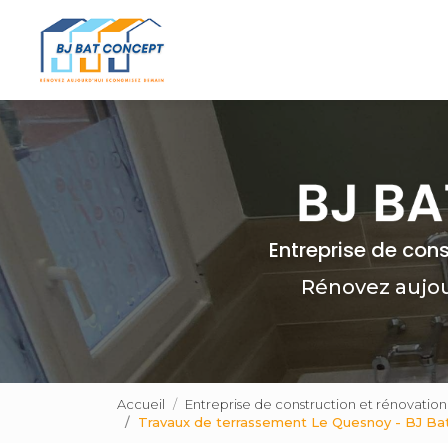
Navigation principale
Aller
au
contenu
principal
Entreprise de con
Rénovez aujo
Accueil
Entreprise de construction et rénovatio
Travaux de terrassement Le Quesnoy - BJ Ba