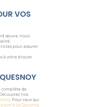
OUR VOS
ond œuvre
, nous
alité.
trictes pour assurer
es à votre écoute
E QUESNOY
e complète de
 Découvrez nos
esnoy
. Pour ceux qui
aison à Le Quesnoy