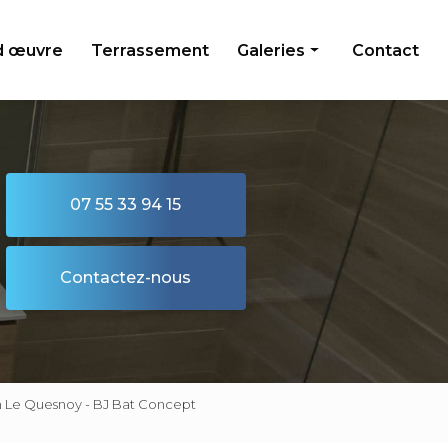
d œuvre
Terrassement
Galeries
Contact
Maçonnerie
Isolation
Second œuvre
07 55 33 94 15
Terrassement
Contactez-nous
on Le Quesnoy - BJ Bat Concept