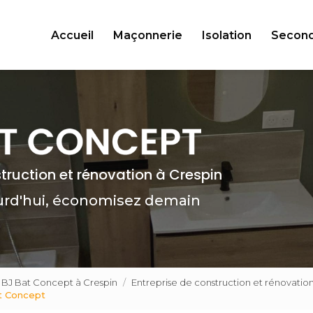
Accueil
Maçonnerie
Isolation
Secon
struction et rénovation à Crespin
urd'hui, économisez demain
n BJ Bat Concept à Crespin
Entreprise de construction et rénovati
t Concept