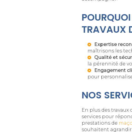
POURQUOI 
TRAVAUX D
Expertise reco
maîtrisons les te
Qualité et sécur
la pérennité de vo
Engagement cli
pour personnalise
NOS SERVI
En plus des travau
services pour répon
prestations de
maço
souhaitent agrandir 