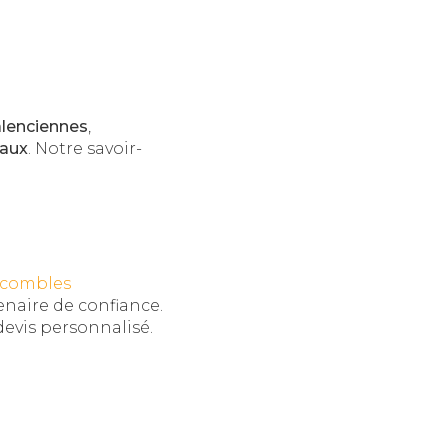
lenciennes
,
eaux
. Notre savoir-
s combles
enaire de confiance.
devis personnalisé.