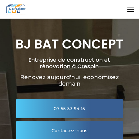
Aller
au
contenu
principal
Entreprise de construction et
rénovation à Crespin
Rénovez aujourd'hui, économisez
demain
07 55 33 94 15
Contactez-nous