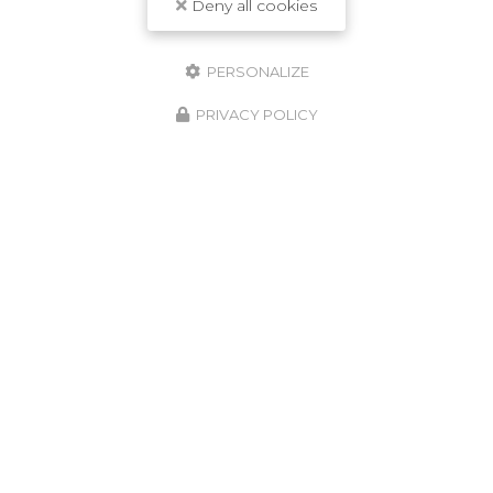
J'autorise ce site à conserver l'ensemble des données transmises dans ce
Deny all cookies
formulaire pour faciliter le suivi et le traitement de ma demande.
(Aucune
exploitation commerciale ne sera faite des données conservées. Voir
notre
politique de confidentialité
)
PERSONALIZE
PRIVACY POLICY
ZONE D'INTERVENTION
Crespin
Valenciennes
Maubeuge
Le Quesnoy
Quiévrechain