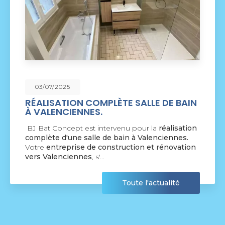
09/06/2025
SALLE DE BAIN
NOUVEAU SUPPORT DE
COMMUNICATION WEB
pour la
réalisation
BJ Bat Concept à Crespin
vou
à Valenciennes.
nouveau support de communic
ion et rénovation
par la société
BIIM COM
. Vous
agréable visite, si vous avez…
te l'actualité
Tou