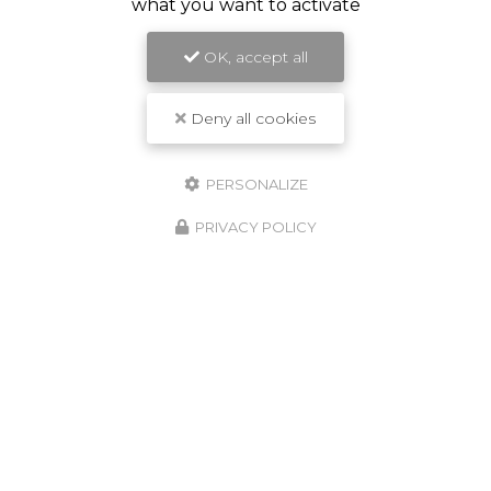
what you want to activate
Message
OK, accept all
Deny all cookies
J'autorise ce site à conserver l'ensemble des données transmises dans ce
formulaire pour faciliter le suivi et le traitement de ma demande.
(Aucune
PERSONALIZE
exploitation commerciale ne sera faite des données conservées. Voir
notre
politique de confidentialité
)
PRIVACY POLICY
ZONE D'INTERVENTION