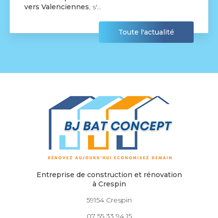
agréable visite, si vous avez…
ctualité
Toute l'a
Entreprise de construction et rénovation
à Crespin
59154 Crespin
07 55 33 94 15