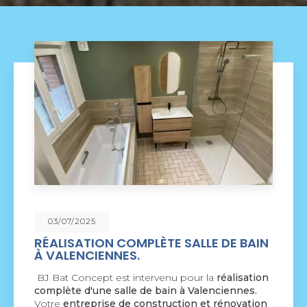
09/06/2025
E DE BAIN
NOUVEAU SUPPORT DE
COMMUNICATION WEB
la
réalisation
BJ Bat Concept à Crespin
vous pré
enciennes.
nouveau support de communication 
t rénovation
par la société
BIIM COM
. Vous souh