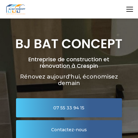
Aller
au
contenu
principal
Entreprise de construction et
rénovation à Crespin
Rénovez aujourd'hui, économisez
demain
07 55 33 94 15
Contactez-nous