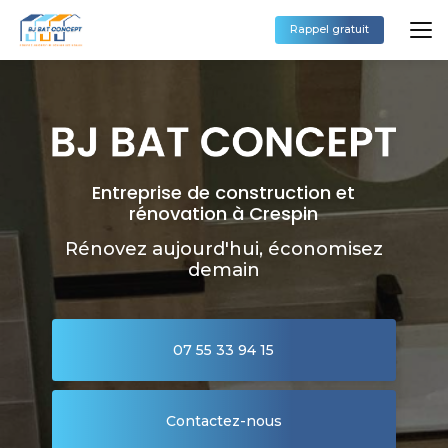
Aller
au
Rappel gratuit
contenu
principal
Entreprise de construction et
rénovation à Crespin
Rénovez aujourd'hui, économisez
demain
07 55 33 94 15
Contactez-nous