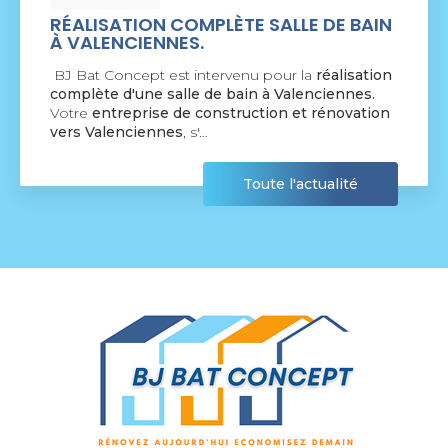
ALISATION COMPLÈTE SALLE DE BAIN
N
VALENCIENNES.
C
 Bat Concept est intervenu pour la
réalisation
BJ
mplète d'une salle de bain à Valenciennes.
no
tre
entreprise de construction et rénovation
par
rs Valenciennes
, s'…
agr
Toute l'actualité