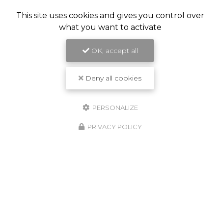
This site uses cookies and gives you control over
what you want to activate
ZONE D'INTERVENTION
OK, accept all
Deny all cookies
Crespin
Valenciennes
Maubeuge
PERSONALIZE
Le Quesnoy
PRIVACY POLICY
Quiévrechain
Bavay
Saint-Saulve
Sebourg
Saint-Amand-les-Eaux
Et le secteur ...